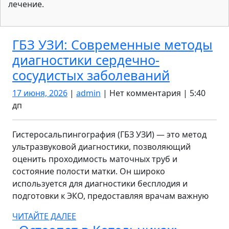
лечение.
ГБЗ УЗИ: Современные методы
диагностики сердечно-
ГБЗ
сосудистых заболеваний
УЗИ:
17
admin
17 июня, 2026
|
admin
|
Нет комментария
|
5:40
Совреме
июня,
дп
2026
методы
диагност
Гистеросальпингография (ГБЗ УЗИ) — это метод
ультразвуковой диагностики, позволяющий
сердечно
оценить проходимость маточных труб и
сосудист
состояние полости матки. Он широко
заболев
используется для диагностики бесплодия и
подготовки к ЭКО, предоставляя врачам важную
ЧИТАЙТЕ
ЧИТАЙТЕ ДАЛЕЕ
ДАЛЕЕ