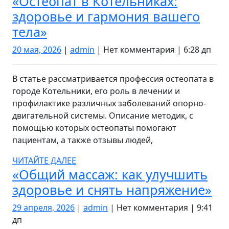
«Остеопат в Котельниках:
здоровье и гармония вашего
«Остеопат
тела»
в
20
admin
20 мая, 2026
|
admin
|
Нет комментария
|
6:28 дп
Котельниках:
мая,
2026
здоровье
В статье рассматривается профессия остеопата в
и
городе Котельники, его роль в лечении и
профилактике различных заболеваний опорно-
гармония
двигательной системы. Описание методик, с
вашего
помощью которых остеопаты помогают
тела»
пациентам, а также отзывы людей,
ЧИТАЙТЕ
ЧИТАЙТЕ ДАЛЕЕ
«Общий массаж: как улучшить
ДАЛЕЕ
«О
здоровье и снять напряжение»
ма
29
admin
29 апреля, 2026
|
admin
|
Нет комментария
|
9:41
ка
апреля,
дп