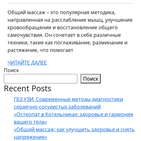
2026
ул
зд
Общий массаж – это популярная методика,
направленная на расслабление мышц, улучшение
и
кровообращения и восстановление общего
сн
самочувствия. Он сочетает в себе различные
на
техники, такие как поглаживание, разминание и
растяжение, что помогает
ЧИТАЙТЕ
ЧИТАЙТЕ ДАЛЕЕ
ДАЛЕЕ
Поиск
Поиск
Recent Posts
ГБЗ УЗИ: Современные методы диагностики
сердечно-сосудистых заболеваний
«Остеопат в Котельниках: здоровье и гармония
вашего тела»
«Общий массаж: как улучшить здоровье и снять
напряжение»